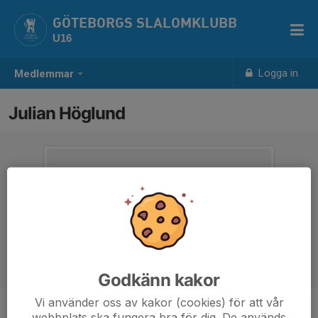
GÖTEBORGS SLALOMKLUBB
U16
Logga in
Medlemmar
Julian Höglund
Godkänn kakor
Vi använder oss av kakor (cookies) för att vår
webbplats ska fungera bra för dig. De används
Ålder
15 år