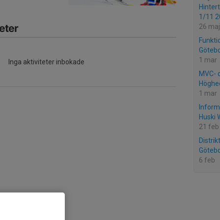
Hinter
1/11 2
eter
26 maj
Funkti
Götebo
1 mar
Inga aktiviteter inbokade
MVC- o
Höghe
1 mar
Inform
Huski 
21 feb
Distri
Götebo
6 feb