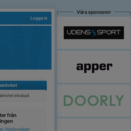
Våra sponsorer
Logga in
aktivitet
aktivitet inbokad
er från
ningen
an: Höstlovsläger