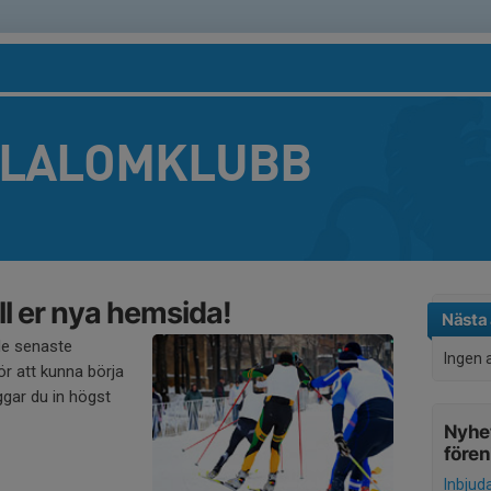
SLALOMKLUBB
l er nya hemsida!
Nästa 
de senaste
Ingen 
r att kunna börja
gar du in högst
Nyhet
före
Inbjud