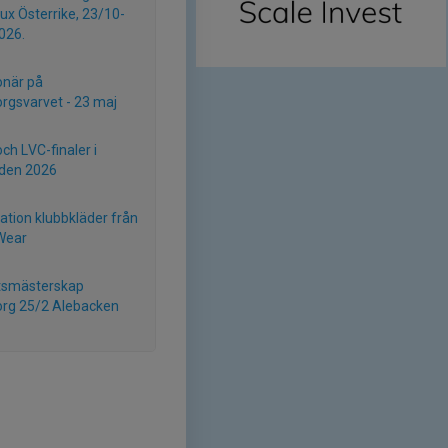
tux Österrike, 23/10-
026.
onär på
rgsvarvet - 23 maj
ch LVC-finaler i
den 2026
ation klubbkläder från
Wear
ktsmästerskap
rg 25/2 Alebacken