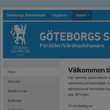
Göteborgs Slalomklubb
Ungdom
Senior
GÖTEBORGS 
Förälder/Vårdnadshavare
Välkommen til
Hem
Här hamnar automatiskt 
Nyheter
nyheterna på hemsidan. Fö
administrera hemsidan log
Medlemmar
upp till höger.
Kalender
/Svenskalag.se