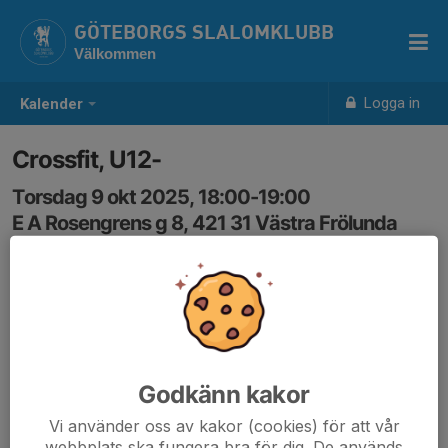
GÖTEBORGS SLALOMKLUBB
Välkommen
Logga in
Kalender
Crossfit, U12-
Torsdag 9 okt 2025, 18:00-19:00
E A Rosengrens g 8, 421 31 Västra Frölunda
Samling: 18:00
Karta
Första gången är 21/8, totalt 10 gånger, torsdagar
18:00-19:00, sista gången är 23/10
Godkänn kakor
Vi använder oss av kakor (cookies) för att vår
webbplats ska fungera bra för dig. De används