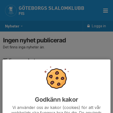
GÖTEBORGS SLALOMKLUBB
FIS
Logga in
Nyheter
Ingen nyhet publicerad
Det finns inga nyheter än.
Tidigare nyheter
Det finns inga tidigare nyheter
Godkänn kakor
Vi använder oss av kakor (cookies) för att vår
webbplats ska fungera bra för dig. De används