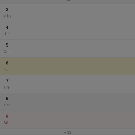
3
Mån
4
Tis
5
Ons
6
Tor
7
Fre
8
Lör
9
Sön
v.33