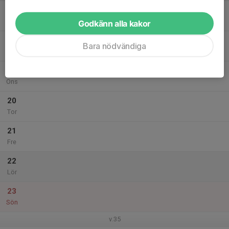
17
Mån
Godkänn alla kakor
18
Bara nödvändiga
Tis
19
Ons
20
Tor
21
Fre
22
Lör
23
Sön
v.35