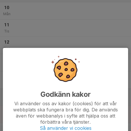
10
Mån
11
Tis
12
Ons
13
Tor
14
Fre
Godkänn kakor
15
Lör
Vi använder oss av kakor (cookies) för att vår
webbplats ska fungera bra för dig. De används
16
även för webbanalys i syfte att hjälpa oss att
Sön
förbättra våra tjänster.
v.34
Så använder vi cookies