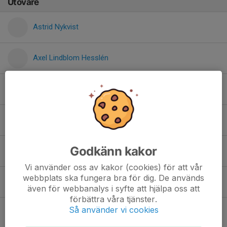
Utövare
Astrid Nykvist
Axel Lindblom Hesslén
Céline Birkeland
Elena Gkouzia
Godkänn kakor
Esther Ihrelius
Vi använder oss av kakor (cookies) för att vår
webbplats ska fungera bra för dig. De används
Holger Gustin
även för webbanalys i syfte att hjälpa oss att
förbättra våra tjänster.
Så använder vi cookies
Lennox Krantz