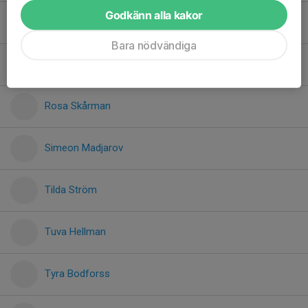
Godkänn alla kakor
Melvin Frödell
Bara nödvändiga
Nellie Sandén
Rosa Skårman
Simeon Madjarov
Tilda Ström
Tuva Hellman
Tyra Bodforss