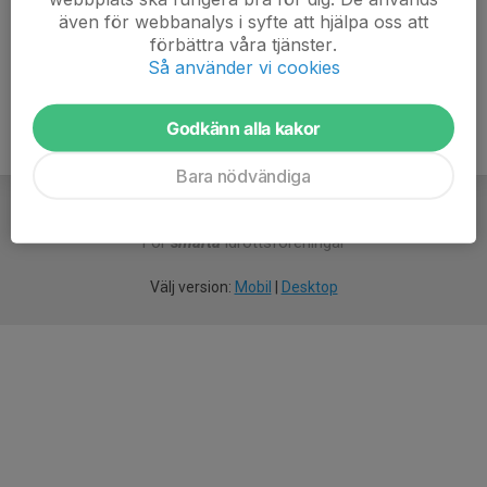
även för webbanalys i syfte att hjälpa oss att
Ålder
53 år
förbättra våra tjänster.
Så använder vi cookies
Godkänn alla kakor
Bara nödvändiga
För
smarta
idrottsföreningar
Välj version:
Mobil
|
Desktop