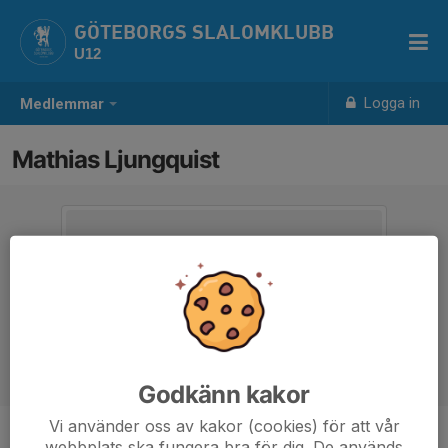
GÖTEBORGS SLALOMKLUBB
U12
Logga in
Medlemmar
Mathias Ljungquist
Godkänn kakor
Vi använder oss av kakor (cookies) för att vår
webbplats ska fungera bra för dig. De används
Titel
Tränare