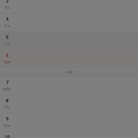
3
Tor
4
Fre
5
Lör
6
Sön
v.50
7
Mån
8
Tis
9
Ons
10