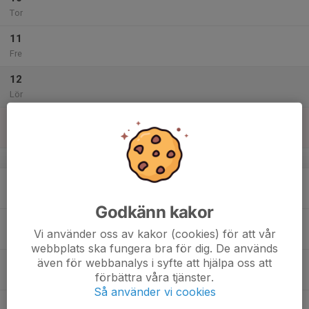
Tor
11
Fre
12
Lör
13
Sön
v.51
14
Mån
Godkänn kakor
15
Vi använder oss av kakor (cookies) för att vår
Tis
webbplats ska fungera bra för dig. De används
även för webbanalys i syfte att hjälpa oss att
16
förbättra våra tjänster.
Ons
Så använder vi cookies
17