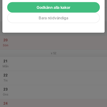
Tor
Godkänn alla kakor
18
Fre
Bara nödvändiga
19
Lör
20
Sön
v.52
21
Mån
22
Tis
23
Ons
24