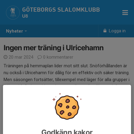
GÖTEBORGS SLALOMKLUBB
U8
Logga in
Nyheter
Ingen mer träning i Ulricehamn
20 mar 2024
0 kommentarer
Träningen på hemmaplan lider mot sitt slut. Snöförhållanden är
nu också i Ulricehamn för dålig för en effektiv och säker träning.
Men säsongen fortsätter, tillexempel med läger för alla grupper i
Sälen v16. Se hemsidan, whatsapp eller mailen för mer info.
Dela nyhet
Kommentarer
Godkänn kakor