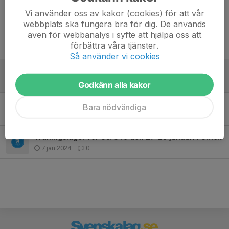
Vi använder oss av kakor (cookies) för att vår
webbplats ska fungera bra för dig. De används
även för webbanalys i syfte att hjälpa oss att
Tidigare nyheter
förbättra våra tjänster.
Så använder vi cookies
Ingen mer träning i Ulricehamn
20 mar 2024
0
Godkänn alla kakor
Träning flyttad till Ulricehamn
Bara nödvändiga
28 feb 2024
0
Träningsläger för U8/U10 den 27-28 januari i Ulricehamn
7 jan 2024
0