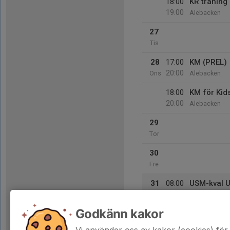
18:00
KR träning
19:00
Alebacken
27
Tis
28
17:00
KM (PREL)
20:00
Ons
Alebacken
18:00
KM för Kid
20:00
Alebacken
29
Tor
30
Fre
31
08:00
USM-kval 
19:00
Lör
SkiBikeHike i
Godkänn kakor
08:30
Tävling F
16:00
Slalombacken