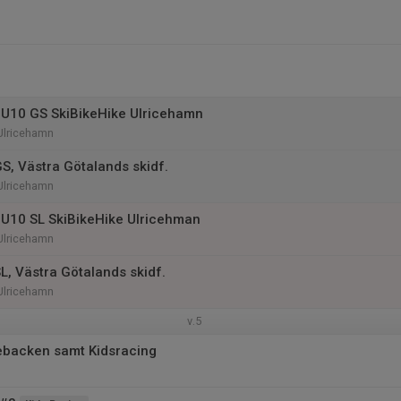
-U10 GS SkiBikeHike Ulricehamn
 Ulricehamn
, Västra Götalands skidf.
 Ulricehamn
-U10 SL SkiBikeHike Ulricehman
 Ulricehamn
, Västra Götalands skidf.
 Ulricehamn
v.5
ebacken samt Kidsracing