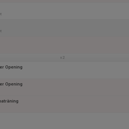
t
t
v.2
er Opening
er Opening
maträning