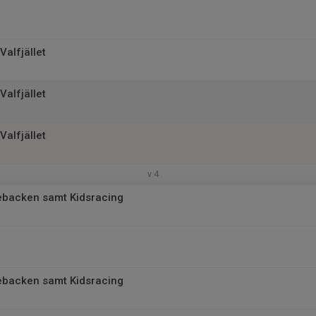
Valfjället
Valfjället
Valfjället
v.4
ebacken samt Kidsracing
ebacken samt Kidsracing