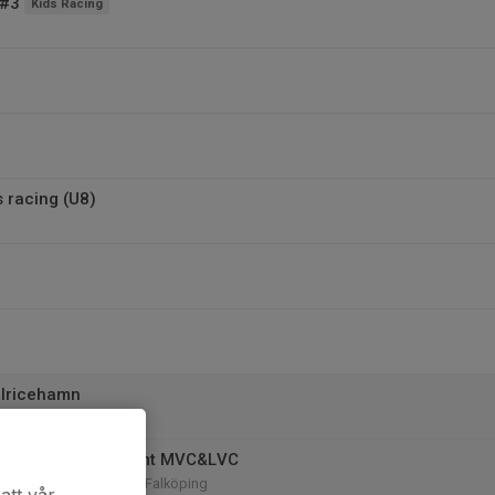
 #3
Kids Racing
s racing (U8)
Ulricehamn
 Ulricehamn
alköping U8-U10 samt MVC&LVC
, Mössebergsbacken, Falköping