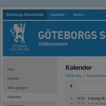
Göteborgs Slalomklubb
Ungdom
Senior
GÖTEBORGS 
Välkommen
Kalender
Hem
Gå till idag
|
Prenumerer
Nyheter
Våra grupper
Kalender
1
10:00
Träning SL
13:00
Tor
Vemdalsskale