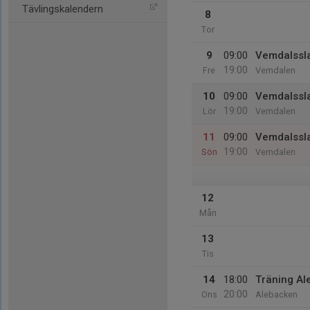
Tävlingskalendern
8
Tor
9
09:00
Vemdalssl
19:00
Fre
Vemdalen
10
09:00
Vemdalssl
19:00
Lör
Vemdalen
11
09:00
Vemdalssl
19:00
Sön
Vemdalen
12
Mån
13
Tis
14
18:00
Träning A
20:00
Ons
Alebacken