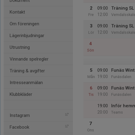
Dokument
2
09:00
Träning SL
Kontakt
12:00
Fre
Vemdalsskale
Om föreningen
3
09:00
Träning SL
12:00
Lör
Vemdalsskale
Lägerinbjudningar
4
Utrustning
Sön
Vinnande spelregler
5
09:00
Funäs Wint
Träning & avgifter
19:00
Mån
Funäsdalen
Intresseanmälan
6
09:00
Funäs Wint
Klubbkläder
19:00
Tis
Funäsdalen
19:00
Inför hem
20:00
Teams
Instagram
7
Facebook
Ons