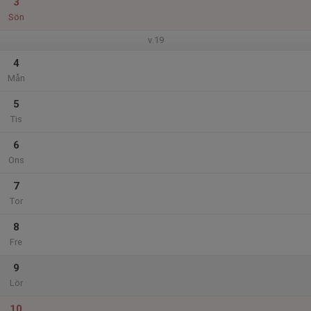
3
Sön
v.19
4
Mån
5
Tis
6
Ons
7
Tor
8
Fre
9
Lör
10