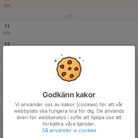
Sön
v.20
11
Mån
12
Tis
13
Ons
14
Tor
Godkänn kakor
15
Vi använder oss av kakor (cookies) för att vår
Fre
webbplats ska fungera bra för dig. De används
även för webbanalys i syfte att hjälpa oss att
16
förbättra våra tjänster.
Lör
Så använder vi cookies
17