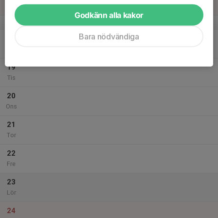
Sön
Godkänn alla kakor
v.21
Bara nödvändiga
18
Mån
19
Tis
20
Ons
21
Tor
22
Fre
23
Lör
24