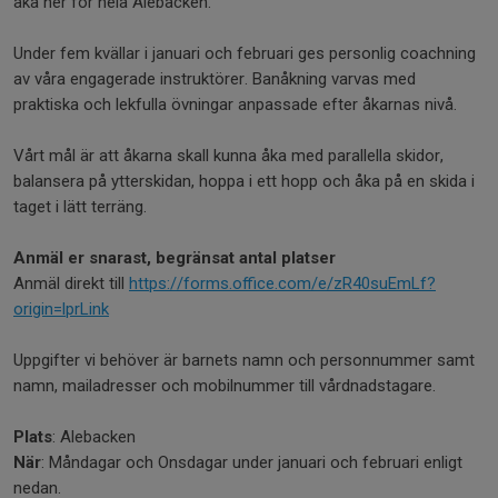
åka ner för hela Alebacken.
Under fem kvällar i januari och februari ges personlig coachning
av våra engagerade instruktörer. Banåkning varvas med
praktiska och lekfulla övningar anpassade efter åkarnas nivå.
Vårt mål är att åkarna skall kunna åka med parallella skidor,
balansera på ytterskidan, hoppa i ett hopp och åka på en skida i
taget i lätt terräng.
Anmäl er snarast, begränsat antal platser
Anmäl direkt till
https://forms.office.com/e/zR40suEmLf?
origin=lprLink
Uppgifter vi behöver är barnets namn och personnummer samt
namn, mailadresser och mobilnummer till vårdnadstagare.
Plats
: Alebacken
När
: Måndagar och Onsdagar under januari och februari enligt
nedan.