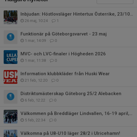
Inbjudan: Höstlovsläger Hintertux Österrike, 23/10-1/11 2026.
26 maj, 10:24
1
Funktionär på Göteborgsvarvet - 23 maj
1 mar, 14:09
0
MVC- och LVC-finaler i Högheden 2026
1 mar, 11:38
0
Information klubbkläder från Huski Wear
21 feb, 12:20
0
Distriktsmästerskap Göteborg 25/2 Alebacken
6 feb, 12:22
0
Välkommen på Breddläger Lindvallen, 16-19 april, 2026 med GSLK
5 feb, 22:34
0
Välkomna på U8-U10 läger 28/2 i Ulricehamn!