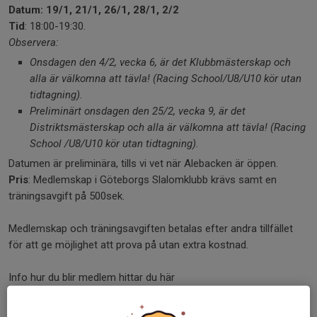
Datum: 19/1, 21/1, 26/1, 28/1, 2/2
Tid
: 18:00-19:30.
Observera:
Onsdagen den 4/2, vecka 6, är det Klubbmästerskap och
alla är välkomna att tävla! (Racing School/U8/U10 kör utan
tidtagning).
Preliminärt onsdagen den 25/2, vecka 9, är det
Distriktsmästerskap och alla är välkomna att tävla! (Racing
School /U8/U10 kör utan tidtagning).
Datumen är preliminära, tills vi vet när Alebacken är öppen.
Pris
: Medlemskap i Göteborgs Slalomklubb krävs samt en
träningsavgift på 500sek.
Medlemskap och träningsavgiften betalas efter andra tillfället
för att ge möjlighet att prova på utan extra kostnad.
Info hur du blir medlem hittar du här
Göteborgs Slalomklubb - Svenskalag.se (gslk.se)