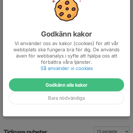
OBS
! Liftkort ingår ej. Liftkort för knatte betalas vid varje tillfälle.
För frågor och ytterligare information kontakta,
Verdana Radoncic, telefon 0723-716404,
verdana_radoncic@hotmail.com
Godkänn kakor
Vi använder oss av kakor (cookies) för att vår
Välkomna!
webbplats ska fungera bra för dig. De används
även för webbanalys i syfte att hjälpa oss att
Inbjudan
förbättra våra tjänster.
Så använder vi cookies
Dela nyhet
Godkänn alla kakor
Bara nödvändiga
Kommentarer
Tidigare nyheter