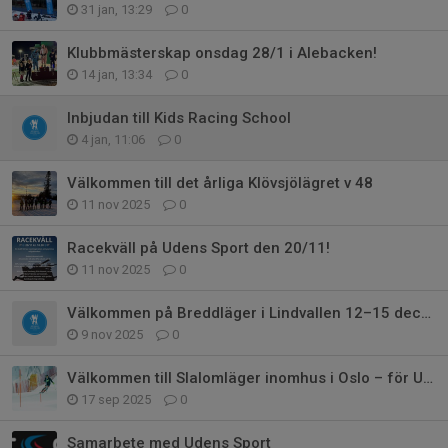
31 jan, 13:29
0
Klubbmästerskap onsdag 28/1 i Alebacken!
14 jan, 13:34
0
Inbjudan till Kids Racing School
4 jan, 11:06
0
Välkommen till det årliga Klövsjölägret v 48
11 nov 2025
0
Racekväll på Udens Sport den 20/11!
11 nov 2025
0
Välkommen på Breddläger i Lindvallen 12–15 december med GSLK!
9 nov 2025
0
Välkommen till Slalomläger inomhus i Oslo – för U10-U14
17 sep 2025
0
Samarbete med Udens Sport