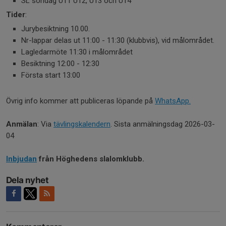
SL söndag U11 U12, U13 och U14
Tider
:
Jurybesiktning 10.00.
Nr-lappar delas ut 11:00 - 11:30 (klubbvis), vid målområdet.
Lagledarmöte 11:30 i målområdet
Besiktning 12:00 - 12:30
Första start 13:00
Övrig info kommer att publiceras löpande på
WhatsApp.
Anmälan
: Via
tävlingskalendern
. Sista anmälningsdag 2026-03-
04
Inbjudan
från Höghedens slalomklubb.
Dela nyhet