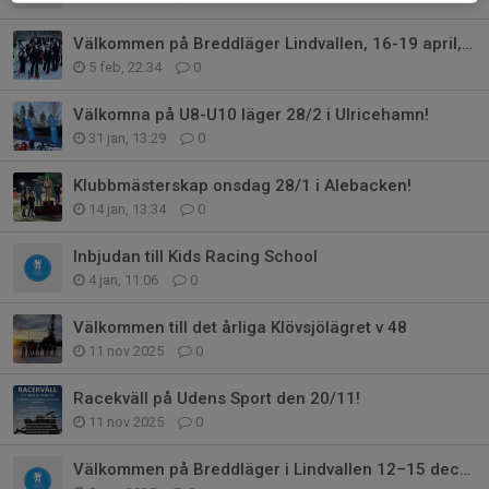
Välkommen på Breddläger Lindvallen, 16-19 april, 2026 med GSLK
5 feb, 22:34
0
Välkomna på U8-U10 läger 28/2 i Ulricehamn!
31 jan, 13:29
0
Klubbmästerskap onsdag 28/1 i Alebacken!
14 jan, 13:34
0
Inbjudan till Kids Racing School
4 jan, 11:06
0
Välkommen till det årliga Klövsjölägret v 48
11 nov 2025
0
Racekväll på Udens Sport den 20/11!
11 nov 2025
0
Välkommen på Breddläger i Lindvallen 12–15 december med GSLK!