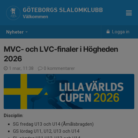
GÖTEBORGS SLALOMKLUBB
Välkommen
Logga in
Nyheter
MVC- och LVC-finaler i Högheden
2026
1 mar, 11:38
0 kommentarer
Disciplin
:
SG fredag U13 och U14 (Åmålsbragden)
GS lördag U11, U12, U13 och U14