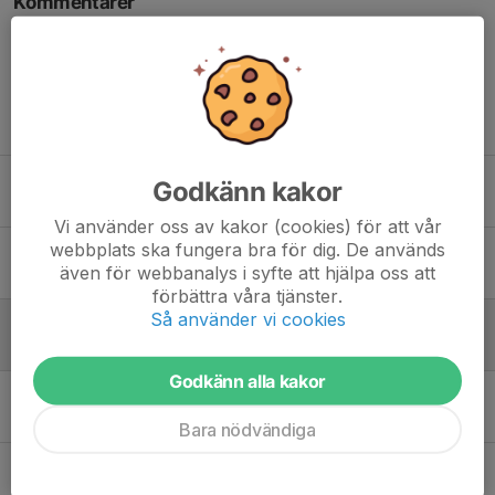
Kommentarer
Tidigare nyheter
Inbjudan: Höstlovsläger Hintertux Österrike, 23/10-1/11 2026.
Godkänn kakor
26 maj, 10:24
1
Vi använder oss av kakor (cookies) för att vår
webbplats ska fungera bra för dig. De används
Funktionär på Göteborgsvarvet - 23 maj
även för webbanalys i syfte att hjälpa oss att
1 mar, 14:09
0
förbättra våra tjänster.
Så använder vi cookies
MVC- och LVC-finaler i Högheden 2026
1 mar, 11:38
0
Godkänn alla kakor
Information klubbkläder från Huski Wear
21 feb, 12:20
0
Bara nödvändiga
Distriktsmästerskap Göteborg 25/2 Alebacken
6 feb, 12:22
0