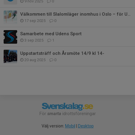
9 nov 2025
0
Välkommen till Slalomläger inomhus i Oslo – för U10-U14
17 sep 2025
0
Samarbete med Udens Sport
3 sep 2025
1
Uppstartsträff och Årsmöte 14/9 kl 14-
20 aug 2025
0
För
smarta
idrottsföreningar
Välj version:
Mobil
|
Desktop