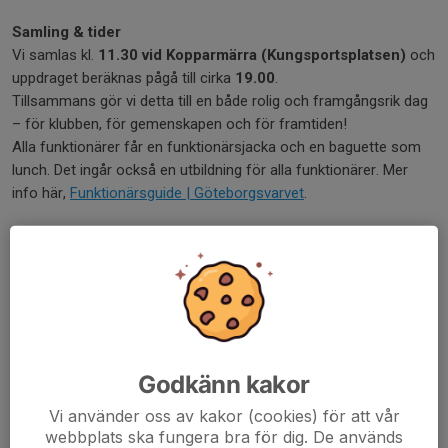
Samling & tider
Vi samlas kl.
11.30 vid Kopparmärra (Kungsportsplatsen)
och
uppdraget beräknas pågå till cirka
19.00
.
Tillsammans gör vi detta till en både rolig och framgångsrik dag
– för klubben, för gemenskapen och för framtiden!
Alla funktionärer får en funktionärsjacka och en baguette som
lunch. Det ingår också en utbildning för alla funktionärer. Mer
info här,
Funktionärsguide | Göteborgsvarvet
.
↓
Anmäl dig här!
Dela nyhet
Godkänn kakor
Vi använder oss av kakor (cookies) för att vår
Kommentarer
webbplats ska fungera bra för dig. De används