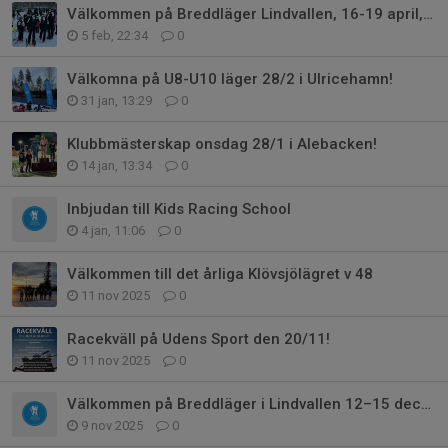
Välkommen på Breddläger Lindvallen, 16-19 april, 2026 med GSLK
5 feb, 22:34
0
Välkomna på U8-U10 läger 28/2 i Ulricehamn!
31 jan, 13:29
0
Klubbmästerskap onsdag 28/1 i Alebacken!
14 jan, 13:34
0
Inbjudan till Kids Racing School
4 jan, 11:06
0
Välkommen till det årliga Klövsjölägret v 48
11 nov 2025
0
Racekväll på Udens Sport den 20/11!
11 nov 2025
0
Välkommen på Breddläger i Lindvallen 12–15 december med GSLK!
9 nov 2025
0