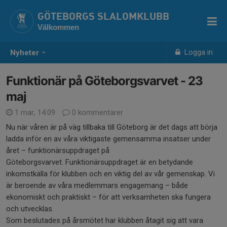
GÖTEBORGS SLALOMKLUBB
Välkommen
Logga in
Nyheter
Funktionär på Göteborgsvarvet - 23
maj
1 mar, 14:09
0 kommentarer
Nu när våren är på väg tillbaka till Göteborg är det dags att börja
ladda inför en av våra viktigaste gemensamma insatser under
året – funktionärsuppdraget på
Göteborgsvarvet. Funktionärsuppdraget är en betydande
inkomstkälla för klubben och en viktig del av vår gemenskap. Vi
är beroende av våra medlemmars engagemang – både
ekonomiskt och praktiskt – för att verksamheten ska fungera
och utvecklas.
Som beslutades på årsmötet har klubben åtagit sig att vara