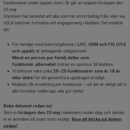
funktionärer under loppet, som i år går av stapeln lördagen den
23 maj.
Styrelsen har beslutat att alla som tar emot bidrag från, eller via,
GSLK behöver fortsätta sitt engagemang i klubben. Det innebär
att:
För familjer med barn/ungdomar i
LVC, USM och FIS (U12
och uppåt)
är deltagande obligatoriskt.
Minst en person per familj deltar som
funktionär
,
alternativt
ordnar en sponsor till klubben.
Vi behöver vara cirka
20–25 funktionärer som är 18 år
eller äldre
för att genomföra uppdraget smidigt.
Klubben får ersättning per funktionär – så det är viktigt att vi
alla försöker ställa upp; alla gör nytta!
Boka datumet redan nu!
Skriv in
lördagen den 23 maj
i kalendern redan idag och skicka
in er anmälan så snart som möjligt.
Bara att klicka på länken
nedan!