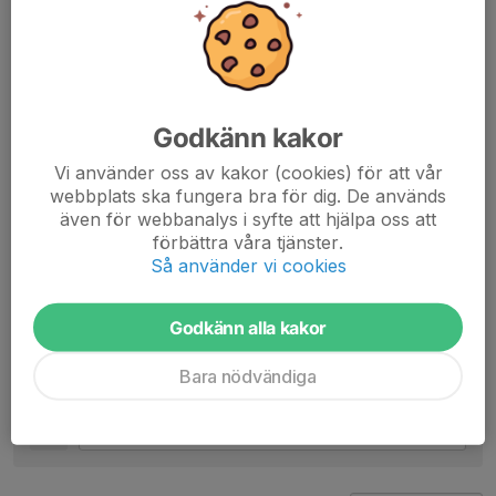
Har du frågor?
Ställ dem gärna till lägeransvariga via Whatsapp PM:
Filip Birkeland
Godkänn kakor
Kasper Jacobsen
Vi använder oss av kakor (cookies) för att vår
Dela nyhet
webbplats ska fungera bra för dig. De används
även för webbanalys i syfte att hjälpa oss att
förbättra våra tjänster.
Så använder vi cookies
Kommentarer
Godkänn alla kakor
Martin Beischer
26 maj, 11:40
Hoppas många "unga" familjer tar chansen och åker
Bara nödvändiga
med!