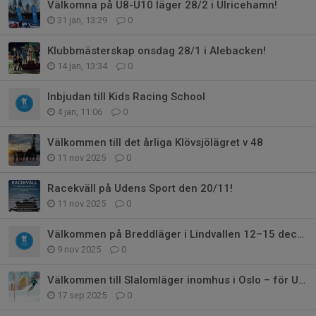
Välkomna på U8-U10 läger 28/2 i Ulricehamn!
31 jan, 13:29
0
Klubbmästerskap onsdag 28/1 i Alebacken!
14 jan, 13:34
0
Inbjudan till Kids Racing School
4 jan, 11:06
0
Välkommen till det årliga Klövsjölägret v 48
11 nov 2025
0
Racekväll på Udens Sport den 20/11!
11 nov 2025
0
Välkommen på Breddläger i Lindvallen 12–15 december med GSLK!
9 nov 2025
0
Välkommen till Slalomläger inomhus i Oslo – för U10-U14
17 sep 2025
0