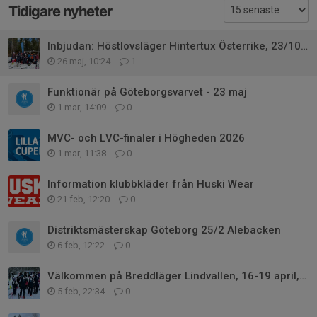
Tidigare nyheter
Inbjudan: Höstlovsläger Hintertux Österrike, 23/10-1/11 2026.
26 maj, 10:24
1
Funktionär på Göteborgsvarvet - 23 maj
1 mar, 14:09
0
MVC- och LVC-finaler i Högheden 2026
1 mar, 11:38
0
Information klubbkläder från Huski Wear
21 feb, 12:20
0
Distriktsmästerskap Göteborg 25/2 Alebacken
6 feb, 12:22
0
Välkommen på Breddläger Lindvallen, 16-19 april, 2026 med GSLK
5 feb, 22:34
0