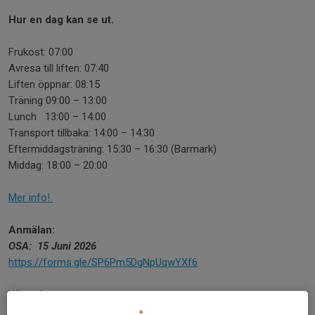
Hur en dag kan se ut.
Frukost: 07:00
Avresa till liften: 07:40
Liften öppnar: 08:15
Träning 09:00 – 13:00
Lunch 13:00 – 14:00
Transport tillbaka: 14:00 – 14:30
Eftermiddagsträning: 15:30 – 16:30 (Barmark)
Middag: 18:00 – 20:00
Mer info!
Anmälan:
OSA: 15 Juni 2026
https://forms.gle/SP6Pm5DgNpUqwYXf6
WhatsApp:
https://chat.whatsapp.com/CkXrOTMPb6RDqYlLZpEIsi