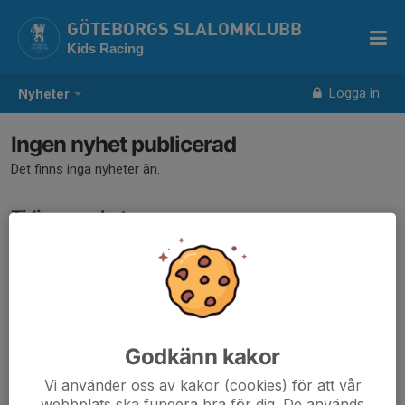
GÖTEBORGS SLALOMKLUBB
Kids Racing
Logga in
Nyheter
Ingen nyhet publicerad
Det finns inga nyheter än.
Tidigare nyheter
Det finns inga tidigare nyheter
Godkänn kakor
Vi använder oss av kakor (cookies) för att vår
webbplats ska fungera bra för dig. De används