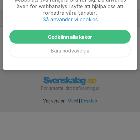
Ungdomstränare
även för webbanalys i syfte att hjälpa oss att
förbättra våra tjänster.
Så använder vi cookies
Utövare
Det finns inga utövare
Godkänn alla kakor
Bara nödvändiga
För
smarta
idrottsföreningar
Välj version:
Mobil
|
Desktop