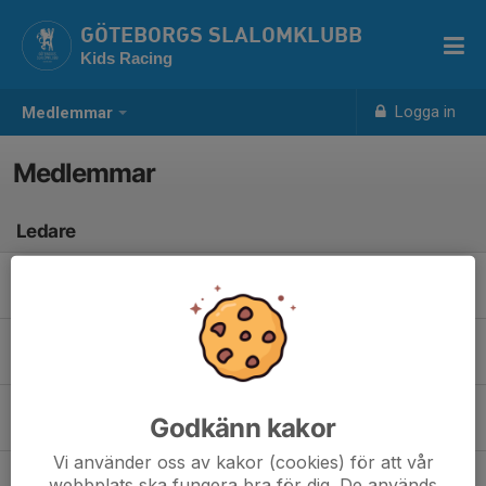
GÖTEBORGS SLALOMKLUBB
Kids Racing
Logga in
Medlemmar
Medlemmar
Ledare
Verdana Radoncic
Huvudtränare
Theodor Höglund
Tränare
Aldin Radoncic
Godkänn kakor
Tränare
Vi använder oss av kakor (cookies) för att vår
Noel Sjöström
webbplats ska fungera bra för dig. De används