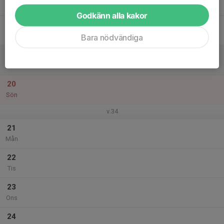
Tor
Godkänn alla kakor
18
Fre
Bara nödvändiga
19
Lör
20
Sön
v.34
21
Mån
22
Tis
23
Ons
24