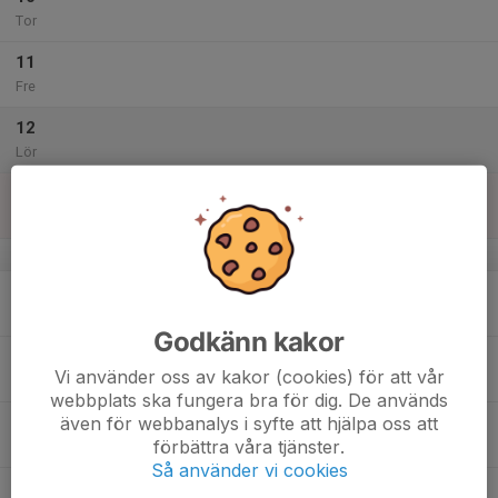
Tor
11
Fre
12
Lör
13
Sön
v.33
14
Mån
Godkänn kakor
15
Vi använder oss av kakor (cookies) för att vår
Tis
webbplats ska fungera bra för dig. De används
även för webbanalys i syfte att hjälpa oss att
16
förbättra våra tjänster.
Ons
Så använder vi cookies
17