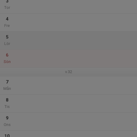
3
Tor
4
Fre
5
Lör
6
Sön
v.32
7
Mån
8
Tis
9
Ons
10