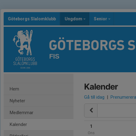
Göteborgs Slalomklubb
Ungdom
Senior
GÖTEBORGS 
FIS
Kalender
Hem
Gå till idag
|
Prenumerer
Nyheter
Medlemmar
Kalender
1
Ons