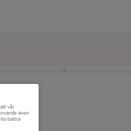
v.9
att vår
 används även
 förbättra