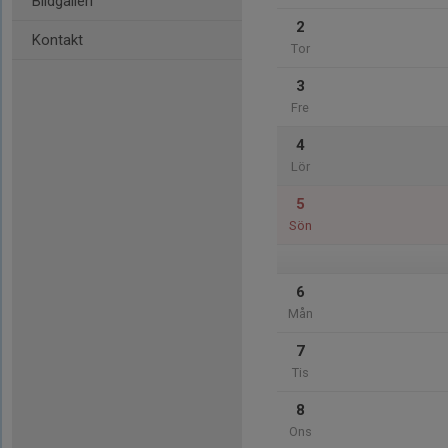
Bildgalleri
2
Kontakt
Tor
3
Fre
4
Lör
5
Sön
6
Mån
7
Tis
8
Ons