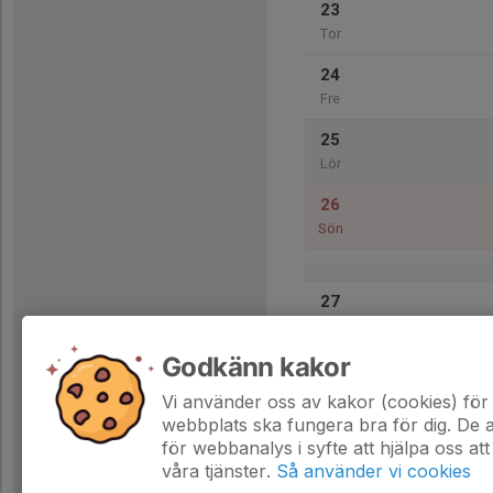
23
Tor
24
Fre
25
Lör
26
Sön
27
Mån
Godkänn kakor
28
Tis
Vi använder oss av kakor (cookies) för 
webbplats ska fungera bra för dig. De
för webbanalys i syfte att hjälpa oss att
våra tjänster.
Så använder vi cookies