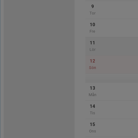
9
Tor
10
Fre
11
Lör
12
Sön
13
Mån
14
Tis
15
Ons